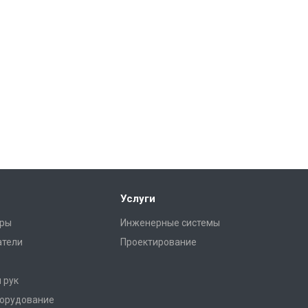
Услуги
ры
Инженерные системы
атели
Проектирование
 рук
борудование