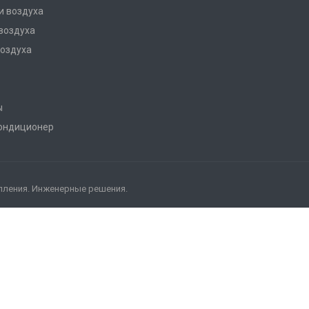
и воздуха
воздуха
оздуха
ы
кондиционер
пления. Инженерные решения.