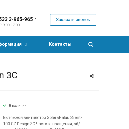
533 3-965-965
Заказать звонок
: 9:00-17:00
формация
Контакты
n 3C
В наличии
Вытяжной вентилятор Soler&Palau Silent-
100 CZ Design 3C Частота вращения, об/