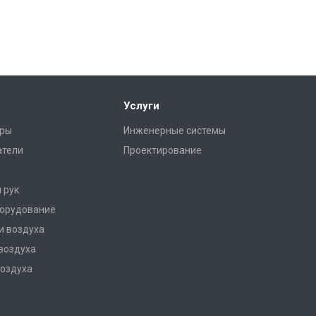
Услуги
ры
Инженерные системы
атели
Проектирование
 рук
борудование
и воздуха
воздуха
оздуха