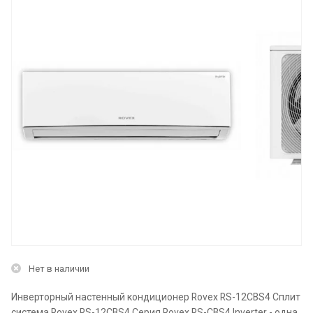
Нет в наличии
Инверторный настенный кондиционер Rovex RS-12CBS4 Сплит
система Rovex RS-12CBS4 Серия Rovex RS-CBS4 Inverter - одна